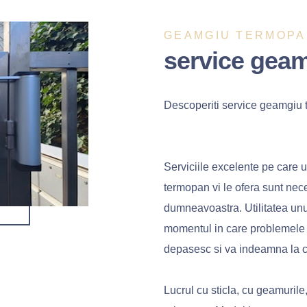
GEAMGIU TERMOP
service gea
Descoperiti service geamgiu
Serviciile excelente pe care u
termopan vi le ofera sunt nec
dumneavoastra. Utilitatea un
momentul in care problemele 
depasesc si va indeamna la ca
Lucrul cu sticla, cu geamuril