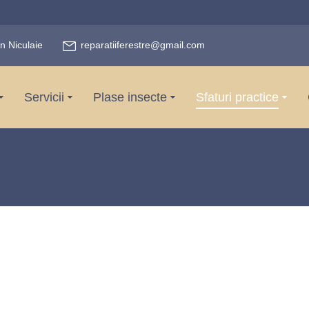
n Niculaie
reparatiiferestre@gmail.com
Servicii
Plase insecte
Sfaturi practice