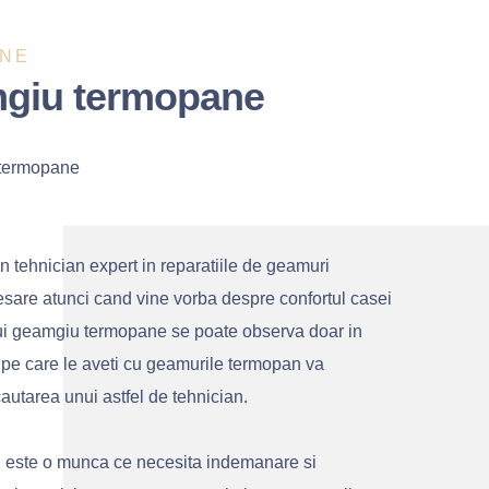
ANE
mgiu termopane
 termopane
n tehnician expert in reparatiile de geamuri
esare atunci cand vine vorba despre confortul casei
ui geamgiu termopane se poate observa doar in
pe care le aveti cu geamurile termopan va
utarea unui astfel de tehnician.
e, este o munca ce necesita indemanare si