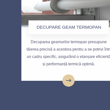
DECUPARE GEAM TERMOPAN
Decuparea geamurilor termopan presupune
tăierea precisă a acestora pentru a se potrivi într
un cadru specific, asigurând o etanșare eficient
și performanță termică optimă.