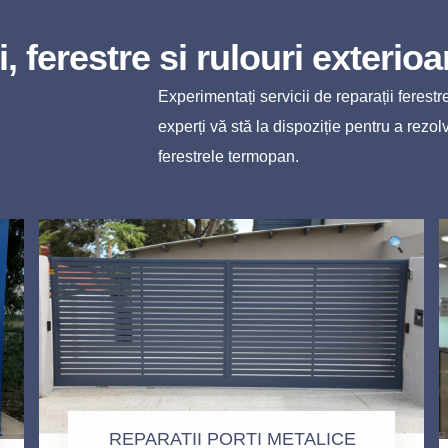
i, ferestre si rulouri exterioa
Experimentați servicii de reparații ferest
experți vă stă la dispoziție pentru a rezol
ferestrele termopan.
REPARATII PORTI METALICE