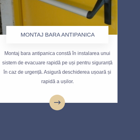
MONTAJ BARA ANTIPANICA
Montaj bara antipanica constă în instalarea unui
sistem de evacuare rapidă pe uși pentru siguranță
în caz de urgență. Asigură deschiderea ușoară și
rapidă a ușilor.