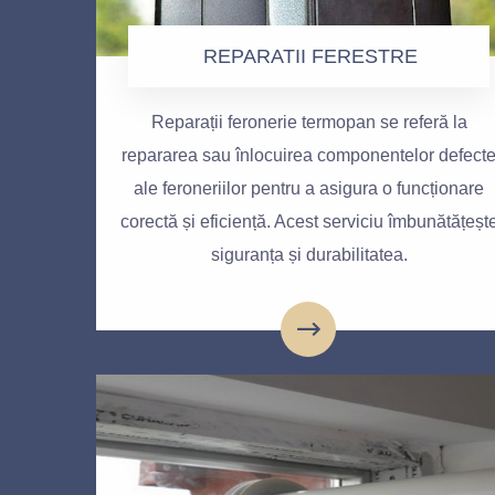
REPARATII FERESTRE
Reparații feronerie termopan se referă la
repararea sau înlocuirea componentelor defect
ale feroneriilor pentru a asigura o funcționare
corectă și eficiență. Acest serviciu îmbunătățeșt
siguranța și durabilitatea.