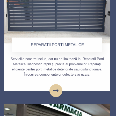
REPARATII PORTI METALICE
Serviciile noastre includ, dar nu se limitează la: Reparatii Porti
Metalice Diagnostic rapid și precis al problemelor. Reparații
eficiente pentru porti metalice deteriorate sau disfuncționale.
Înlocuirea componentelor defecte sau uzate.