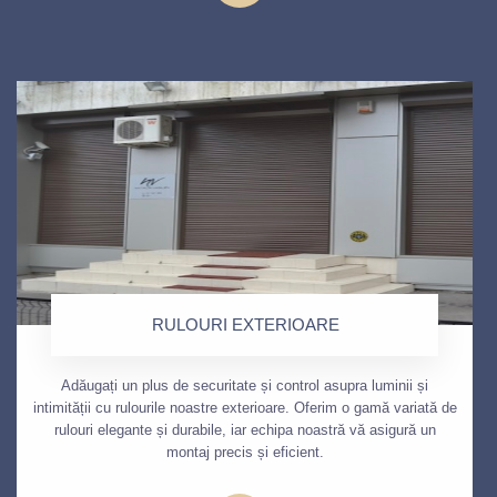
RULOURI EXTERIOARE
Adăugați un plus de securitate și control asupra luminii și
intimității cu rulourile noastre exterioare. Oferim o gamă variată de
rulouri elegante și durabile, iar echipa noastră vă asigură un
montaj precis și eficient.