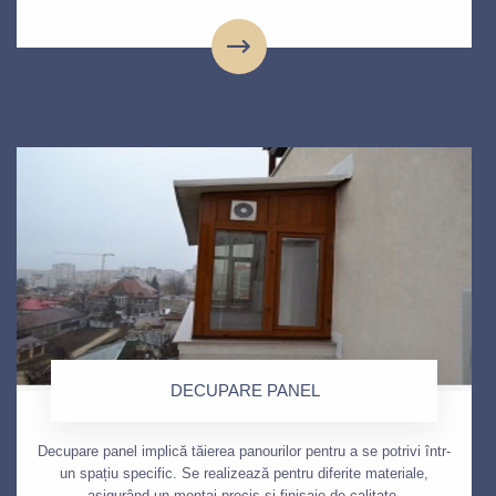
DECUPARE PANEL
Decupare panel implică tăierea panourilor pentru a se potrivi într-
un spațiu specific. Se realizează pentru diferite materiale,
asigurând un montaj precis și finisaje de calitate.