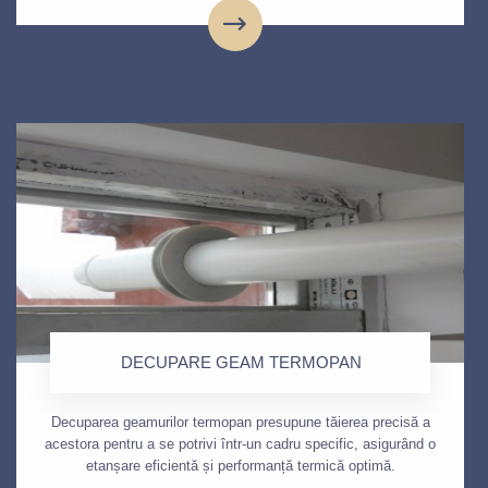
DECUPARE GEAM TERMOPAN
Decuparea geamurilor termopan presupune tăierea precisă a
acestora pentru a se potrivi într-un cadru specific, asigurând o
etanșare eficientă și performanță termică optimă.