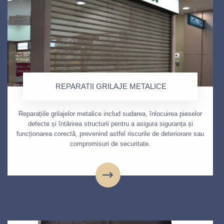
REPARATII GRILAJE METALICE
Reparațiile grilajelor metalice includ sudarea, înlocuirea pieselor
defecte și întărirea structurii pentru a asigura siguranța și
funcționarea corectă, prevenind astfel riscurile de deteriorare sau
compromisuri de securitate.