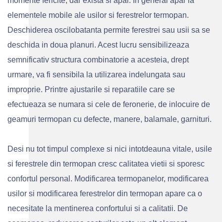
momente fericite, dar exista si apar. In general apar la
elementele mobile ale usilor si ferestrelor termopan.
Deschiderea oscilobatanta permite ferestrei sau usii sa se
deschida in doua planuri. Acest lucru sensibilizeaza
semnificativ structura combinatorie a acesteia, drept
urmare, va fi sensibila la utilizarea indelungata sau
improprie. Printre ajustarile si reparatiile care se
efectueaza se numara si cele de feronerie, de inlocuire de
geamuri termopan cu defecte, manere, balamale, garnituri.
Desi nu tot timpul complexe si nici intotdeauna vitale, usile
si ferestrele din termopan cresc calitatea vietii si sporesc
confortul personal. Modificarea termopanelor, modificarea
usilor si modificarea ferestrelor din termopan apare ca o
necesitate la mentinerea confortului si a calitatii. De