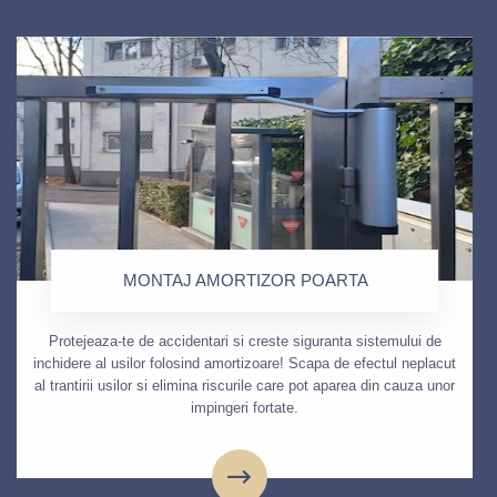
MONTAJ AMORTIZOR POARTA
Protejeaza-te de accidentari si creste siguranta sistemului de
inchidere al usilor folosind amortizoare! Scapa de efectul neplacut
al trantirii usilor si elimina riscurile care pot aparea din cauza unor
impingeri fortate.